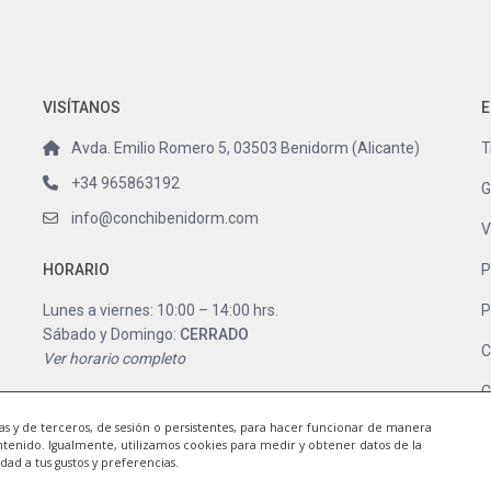
VISÍTANOS
E
Avda. Emilio Romero 5, 03503 Benidorm (Alicante)
T
+34 965863192
G
info@conchibenidorm.com
V
HORARIO
P
Lunes a viernes: 10:00 – 14:00 hrs.
P
Sábado y Domingo:
CERRADO
C
Ver horario completo
C
ias y de terceros, de sesión o persistentes, para hacer funcionar de manera
ntenido. Igualmente, utilizamos cookies para medir y obtener datos de la
idad a tus gustos y preferencias.