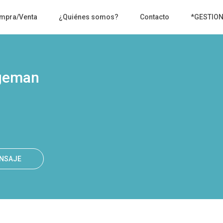
mpra/Venta
¿Quiénes somos?
Contacto
*GESTIO
geman
ENSAJE