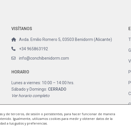
VISÍTANOS
E
Avda. Emilio Romero 5, 03503 Benidorm (Alicante)
T
+34 965863192
G
info@conchibenidorm.com
V
HORARIO
P
Lunes a viernes: 10:00 – 14:00 hrs.
P
Sábado y Domingo:
CERRADO
C
Ver horario completo
C
ias y de terceros, de sesión o persistentes, para hacer funcionar de manera
ntenido. Igualmente, utilizamos cookies para medir y obtener datos de la
idad a tus gustos y preferencias.