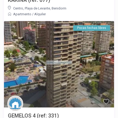
Centro
,
Playa de Levante
,
Benidorm
Apartmento
/
Alquiler
Pocas fechas libres
GEMELOS 4 (ref: 331)