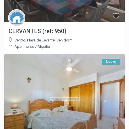
CERVANTES (ref: 950)
Centro
,
Playa de Levante
,
Benidorm
Apartmento
/
Alquiler
Nuevo