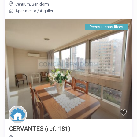
Centrum
,
Benidorm
Apartmento
/
Alquiler
Pocas fechas libres
CERVANTES (ref: 181)