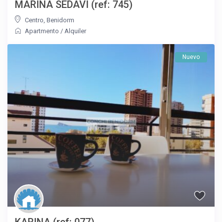
MARINA SEDAVI (ref: 745)
Centro
,
Benidorm
Apartmento
/
Alquiler
Nuevo
KARINA (ref: 077)