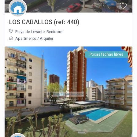
LOS CABALLOS (ref: 440)
Playa de Levante
,
Benidorm
Apartmento
/
Alquiler
Pocas fechas libres