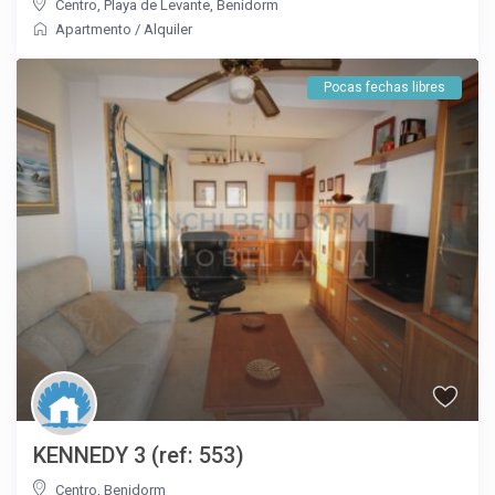
Centro
,
Playa de Levante
,
Benidorm
Apartmento
/
Alquiler
Pocas fechas libres
KENNEDY 3 (ref: 553)
Centro
,
Benidorm