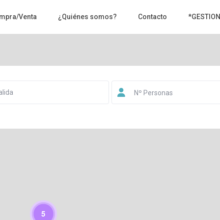
mpra/Venta
¿Quiénes somos?
Contacto
*GESTIO
Nº Personas
Cargando mapa
5