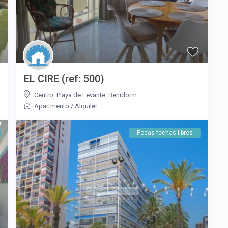
EL CIRE (ref: 500)
Centro
,
Playa de Levante
,
Benidorm
Apartmento
/
Alquiler
Pocas fechas libres