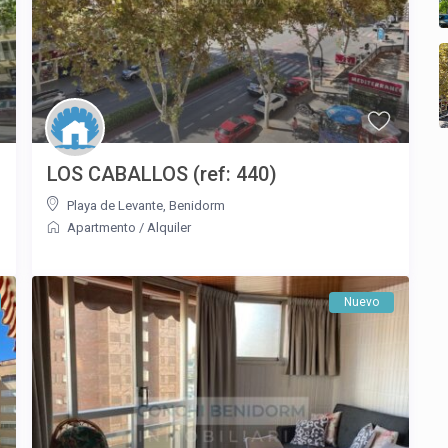
LOS CABALLOS (ref: 440)
Playa de Levante
,
Benidorm
Apartmento
/
Alquiler
Nuevo