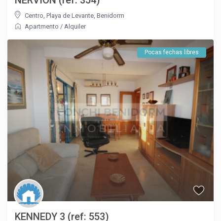
Centro
,
Playa de Levante
,
Benidorm
Apartmento
/
Alquiler
Pocas fechas libres
KENNEDY 3 (ref: 553)