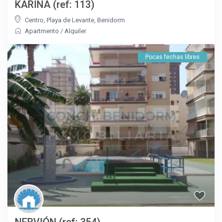
KARINA (ref: 113)
Centro
,
Playa de Levante
,
Benidorm
Apartmento
/
Alquiler
Pocas fechas libres
NERVIÓN (ref: 354)