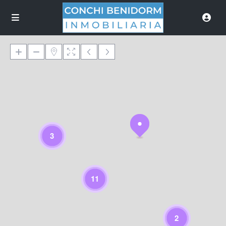
Cargando mapa
3
11
2