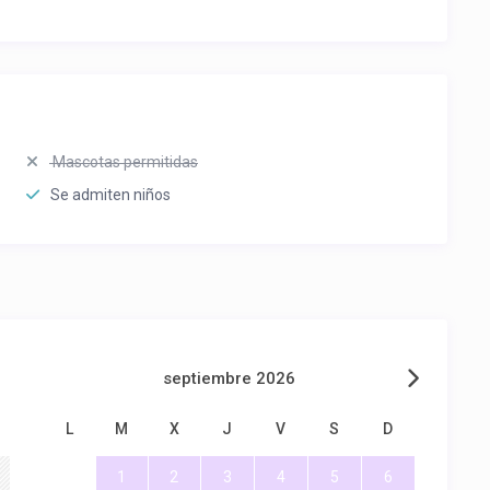
Mascotas permitidas
Se admiten niños
septiembre 2026
L
M
X
J
V
S
D
1
2
3
4
5
6