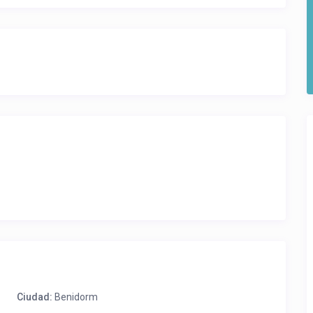
pica y la piscina para niños y al parking comunitario (un
 En la planta baja del edificio se encuentra un
icio los huéspedes disponen de wifi gratuito.
asta el último día del mes
 día 15 /// A partir del día 16 – Salida: hasta el último día del
Ciudad:
Benidorm