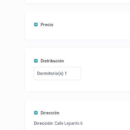
Los huéspedes tienen acceso al jardín, la piscina olím
coche por reserva y siempre que hayan plazas libres).
supermercado, un bar-restaurante. En el hall del edif
Precio
Reservas
Se alquila por quincenas o mes completo;
MES COMPLETO. Entrada: a partir del día 1 – salida: h
QUINCENA: Entrada: a partir del día 1 – salida: hasta el
mes
Distribución
Dormitorio(s) 1
Dirección
Dirección:
Calle Lepanto 6