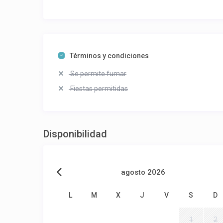
Términos y condiciones
Se permite fumar
Fiestas permitidas
Disponibilidad
agosto 2026
L
M
X
J
V
S
D
1
2