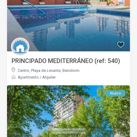
PRINCIPADO MEDITERRÁNEO (ref: 540)
Centro
,
Playa de Levante
,
Benidorm
Apartmento
/
Alquiler
Nuevo