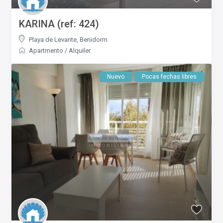
KARINA (ref: 424)
Playa de Levante
,
Benidorm
Apartmento
/
Alquiler
Nuevo
Pocas fechas libres