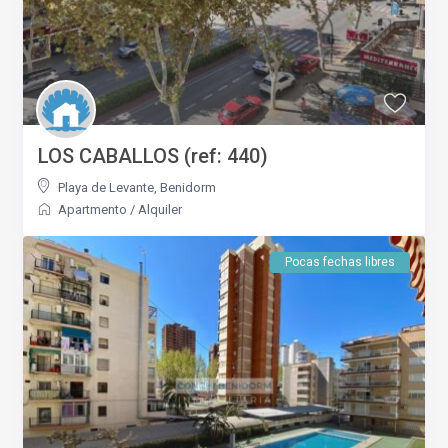
LOS CABALLOS (ref: 440)
Playa de Levante
,
Benidorm
Apartmento
/
Alquiler
Pocas fechas libres