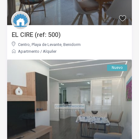
EL CIRE (ref: 500)
Centro
,
Playa de Levante
,
Benidorm
Apartmento
/
Alquiler
Nuevo