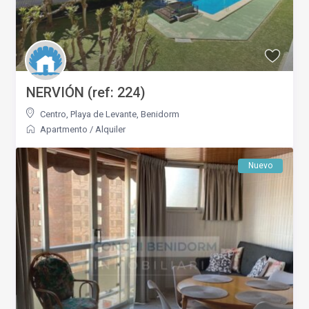
NERVIÓN (ref: 224)
Centro
,
Playa de Levante
,
Benidorm
Apartmento
/
Alquiler
Nuevo